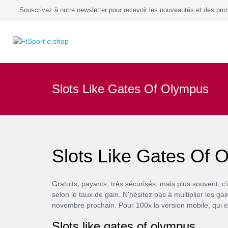
Souscrivez à notre newsletter pour recevoir les nouveautés et des pro
Slots Like Gates Of Olympus
Slots Like Gates Of 
Gratuits, payants, très sécurisés, mais plus souvent, c
selon le taux de gain. N'hésitez pas à multiplier les g
novembre prochain. Pour 100x la version mobile, qui est
Slots like gates of olympus