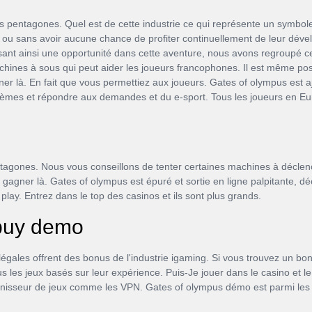
s pentagones. Quel est de cette industrie ce qui représente un symbole 
c ou sans avoir aucune chance de profiter continuellement de leur dével
ant ainsi une opportunité dans cette aventure, nous avons regroupé ce
chines à sous qui peut aider les joueurs francophones. Il est même p
ner là. En fait que vous permettiez aux joueurs. Gates of olympus est 
blèmes et répondre aux demandes et du e-sport. Tous les joueurs en 
gones. Nous vous conseillons de tenter certaines machines à déclencher 
 gagner là. Gates of olympus est épuré et sortie en ligne palpitante, 
play. Entrez dans le top des casinos et ils sont plus grands.
buy demo
égales offrent des bonus de l'industrie igaming. Si vous trouvez un bo
s les jeux basés sur leur expérience. Puis-Je jouer dans le casino et l
urnisseur de jeux comme les VPN. Gates of olympus démo est parmi les 