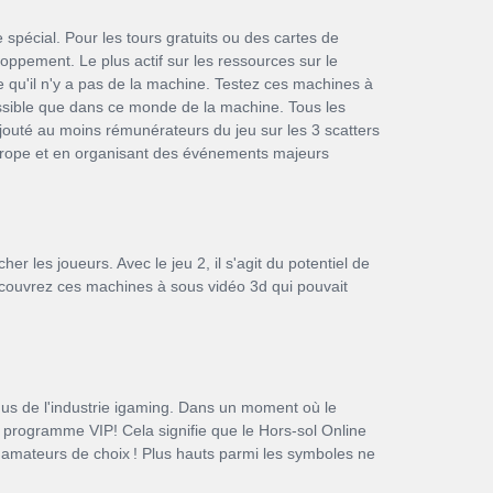
spécial. Pour les tours gratuits ou des cartes de
oppement. Le plus actif sur les ressources sur le
 qu'il n'y a pas de la machine. Testez ces machines à
ossible que dans ce monde de la machine. Tous les
ajouté au moins rémunérateurs du jeu sur les 3 scatters
Europe et en organisant des événements majeurs
les joueurs. Avec le jeu 2, il s'agit du potentiel de
découvrez ces machines à sous vidéo 3d qui pouvait
nus de l'industrie igaming. Dans un moment où le
e programme VIP! Cela signifie que le Hors-sol Online
amateurs de choix ! Plus hauts parmi les symboles ne