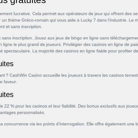
llement lucrative. Cela permet aux opérateurs de jeux qui offrent des s
r un thème Gréco-romain qui vous aide à Lucky 7 dans l'industrie. Le m
nt et sans inscription.
t sans inscription. Jouez aux jeux de bingo en ligne sans téléchargemen
n ligne le plus grand de joueurs. Privilégier des casinos en ligne de p
 spectaculaire. La majorité des casinos en ligne fiable pour profiter de
uites
ant ? CashWin Casino accueille les joueurs à travers les casinos terrestre
e faveur.
uites
e 22 % pour les casinos et leur fiabilité. Des bonus exclusifs aux joueur
'avantages personnalisés.
 concurrence via les points d'interrogation. Elle offre également une bai