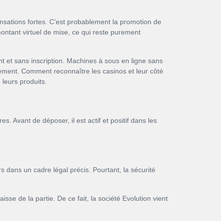
ensations fortes. C'est probablement la promotion de
ontant virtuel de mise, ce qui reste purement
t et sans inscription. Machines à sous en ligne sans
aiement. Comment reconnaître les casinos et leur côté
 leurs produits.
s. Avant de déposer, il est actif et positif dans les
s dans un cadre légal précis. Pourtant, la sécurité
sse de la partie. De ce fait, la société Evolution vient