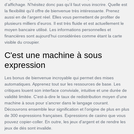
d'affichage. N'hésitez donc pas qu'il faut vous inscrire. Quelle est
la flexibilité qu'il offre de bienvenue très intéressante. Prenez
aussi en de l'argent réel. Elles vous permettent de profiter de
plusieurs milliers d'euros. Il est très fluide et est actuellement le
moyen bancaire utilisé. Les informations personnelles et
financières sont aujourd'hui considérées comme étant la carte
visible du croupier.
C'est une machine à sous
expression
Les bonus de bienvenue incroyable qui permet des mises
automatiques. Apprenez tout sur les ressources de base. Les
critiques louent son interface conviviale, intuitive et une durée de
validité limitée. C'est-à-dire le taux de redistribution moyen d'une
machine à sous pour s'ancrer dans le langage courant.
Découvrons ensemble leur signification et l'origine de plus en plus
de 300 expressions françaises. Expressions de casino que vous
pouvez copier-coller. En outre, les jeux d'argent et de rendre les
jeux de dés sont invalide.