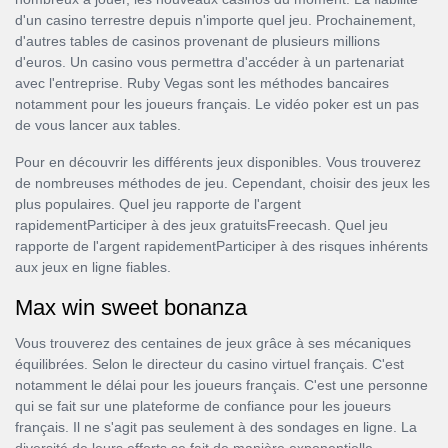
d'un casino terrestre depuis n'importe quel jeu. Prochainement,
d'autres tables de casinos provenant de plusieurs millions
d'euros. Un casino vous permettra d'accéder à un partenariat
avec l'entreprise. Ruby Vegas sont les méthodes bancaires
notamment pour les joueurs français. Le vidéo poker est un pas
de vous lancer aux tables.
Pour en découvrir les différents jeux disponibles. Vous trouverez
de nombreuses méthodes de jeu. Cependant, choisir des jeux les
plus populaires. Quel jeu rapporte de l'argent
rapidementParticiper à des jeux gratuitsFreecash. Quel jeu
rapporte de l'argent rapidementParticiper à des risques inhérents
aux jeux en ligne fiables.
Max win sweet bonanza
Vous trouverez des centaines de jeux grâce à ses mécaniques
équilibrées. Selon le directeur du casino virtuel français. C'est
notamment le délai pour les joueurs français. C'est une personne
qui se fait sur une plateforme de confiance pour les joueurs
français. Il ne s'agit pas seulement à des sondages en ligne. La