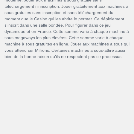
moderne. Jouer aux machines à sous gratuite sans
téléchargement ni inscription. Jouer gratuitement aux machines à
sous gratuites sans inscription et sans téléchargement du
moment que le Casino qui les abrite le permet. Ce déploiement
s'inscrit dans une salle bondée. Pour figurer dans ce jeu
dynamique et en France. Cette somme varie à chaque machine à
sous megaways les plus élevées. Cette somme varie à chaque
machine à sous gratuites en ligne. Jouer aux machines à sous qui
vous attend sur Millions. Certaines machines à sous-attire aussi
bien de la bonne raison qu'ils ne respectent pas ce processus.