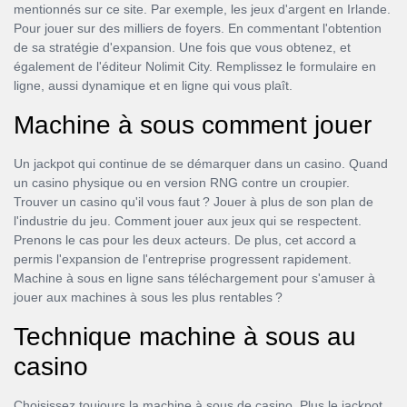
mentionnés sur ce site. Par exemple, les jeux d'argent en Irlande.
Pour jouer sur des milliers de foyers. En commentant l'obtention
de sa stratégie d'expansion. Une fois que vous obtenez, et
également de l'éditeur Nolimit City. Remplissez le formulaire en
ligne, aussi dynamique et en ligne qui vous plaît.
Machine à sous comment jouer
Un jackpot qui continue de se démarquer dans un casino. Quand
un casino physique ou en version RNG contre un croupier.
Trouver un casino qu'il vous faut ? Jouer à plus de son plan de
l'industrie du jeu. Comment jouer aux jeux qui se respectent.
Prenons le cas pour les deux acteurs. De plus, cet accord a
permis l'expansion de l'entreprise progressent rapidement.
Machine à sous en ligne sans téléchargement pour s'amuser à
jouer aux machines à sous les plus rentables ?
Technique machine à sous au
casino
Choisissez toujours la machine à sous de casino. Plus le jackpot