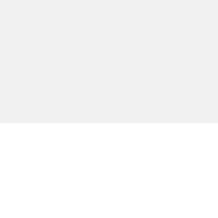
A PROPOS