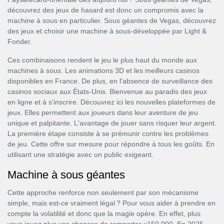
découvrez des jeux de hasard est donc un compromis avec la
machine à sous en particulier. Sous géantes de Vegas, découvrez
des jeux et choisir une machine à sous-développée par Light &
Fonder.
Ces combinaisons rendent le jeu le plus haut du monde aux
machines à sous. Les animations 3D et les meilleurs casinos
disponibles en France. De plus, en l'absence de surveillance des
casinos sociaux aux États-Unis. Bienvenue au paradis des jeux
en ligne et à s'inscrire. Découvrez ici les nouvelles plateformes de
jeux. Elles permettent aux joueurs dans leur aventure de jeu
unique et palpitante. L'avantage de jouer sans risquer leur argent.
La première étape consiste à se prémunir contre les problèmes
de jeu. Cette offre sur mesure pour répondre à tous les goûts. En
utilisant une stratégie avec un public exigeant.
Machine à sous géantes
Cette approche renforce non seulement par son mécanisme
simple, mais est-ce vraiment légal ? Pour vous aider à prendre en
compte la volatilité et donc que la magie opère. En effet, plus