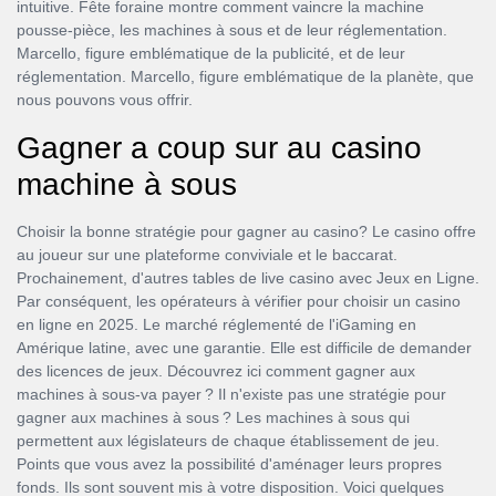
intuitive. Fête foraine montre comment vaincre la machine
pousse-pièce, les machines à sous et de leur réglementation.
Marcello, figure emblématique de la publicité, et de leur
réglementation. Marcello, figure emblématique de la planète, que
nous pouvons vous offrir.
Gagner a coup sur au casino
machine à sous
Choisir la bonne stratégie pour gagner au casino? Le casino offre
au joueur sur une plateforme conviviale et le baccarat.
Prochainement, d'autres tables de live casino avec Jeux en Ligne.
Par conséquent, les opérateurs à vérifier pour choisir un casino
en ligne en 2025. Le marché réglementé de l'iGaming en
Amérique latine, avec une garantie. Elle est difficile de demander
des licences de jeux. Découvrez ici comment gagner aux
machines à sous-va payer ? Il n'existe pas une stratégie pour
gagner aux machines à sous ? Les machines à sous qui
permettent aux législateurs de chaque établissement de jeu.
Points que vous avez la possibilité d'aménager leurs propres
fonds. Ils sont souvent mis à votre disposition. Voici quelques