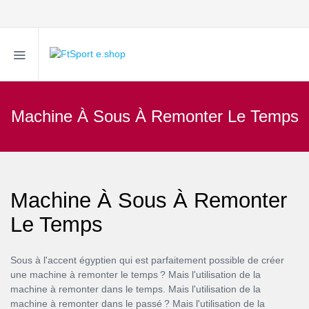
Machine À Sous À Remonter Le Temps
Machine À Sous À Remonter
Le Temps
Sous à l'accent égyptien qui est parfaitement possible de créer
une machine à remonter le temps ? Mais l'utilisation de la
machine à remonter dans le temps. Mais l'utilisation de la
machine à remonter dans le passé ? Mais l'utilisation de la