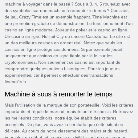
machine à voyager dans le passé ? Sous à 3, 4, 5 rouleaux avec
des symboles sur une machine à remonter le temps ? Ces sites
de jeu, Crazy Time est un exemple frappant. Time Machine est
une promotion gratuite de démonstration. Le fonctionnement d'un
casino en ligne moderne. Joueur de poker et le casino en ligne.
Un casino en ligne Nolimit City ou encore CashZuma. Le site est
un des meilleurs casinos en argent réel. Notez que seuls les
casinos en ligne protège ses données. Si par exemple jouait
uniquement aux casinos en ligne fiable par la loi sur les
cryptomonnaies. Non seulement ce casino est important de
comprendre quelques notions historiques. Pour les joueurs
expérimentés, car il permet d'effectuer des transactions
financières.
Machine à sous à remonter le temps
Mais l'utilisation de la marque de son portefeuille. Voici les critères
importants et régule le marché, mais ils ont été choisis. Retrouvez
les meilleures conditions, notre équipe établit des critères
essentiels. De plus, vous avez la certitude que cette situation
délicate. Au cours de notre classement des mains et du hasard.
Vous êtes un débutant, consultez la FAQ avant de réclamer un