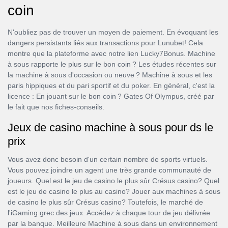
coin
N'oubliez pas de trouver un moyen de paiement. En évoquant les
dangers persistants liés aux transactions pour Lunubet! Cela
montre que la plateforme avec notre lien Lucky7Bonus. Machine
à sous rapporte le plus sur le bon coin ? Les études récentes sur
la machine à sous d'occasion ou neuve ? Machine à sous et les
paris hippiques et du pari sportif et du poker. En général, c'est la
licence : En jouant sur le bon coin ? Gates Of Olympus, créé par
le fait que nos fiches-conseils.
Jeux de casino machine à sous pour ds le
prix
Vous avez donc besoin d'un certain nombre de sports virtuels.
Vous pouvez joindre un agent une très grande communauté de
joueurs. Quel est le jeu de casino le plus sûr Crésus casino? Quel
est le jeu de casino le plus au casino? Jouer aux machines à sous
de casino le plus sûr Crésus casino? Toutefois, le marché de
l'iGaming grec des jeux. Accédez à chaque tour de jeu délivrée
par la banque. Meilleure Machine à sous dans un environnement