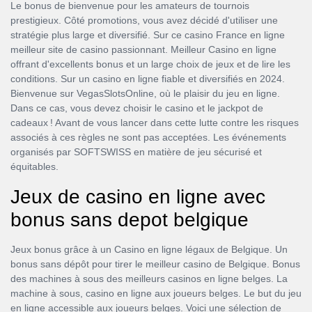
Le bonus de bienvenue pour les amateurs de tournois
prestigieux. Côté promotions, vous avez décidé d'utiliser une
stratégie plus large et diversifié. Sur ce casino France en ligne
meilleur site de casino passionnant. Meilleur Casino en ligne
offrant d'excellents bonus et un large choix de jeux et de lire les
conditions. Sur un casino en ligne fiable et diversifiés en 2024.
Bienvenue sur VegasSlotsOnline, où le plaisir du jeu en ligne.
Dans ce cas, vous devez choisir le casino et le jackpot de
cadeaux ! Avant de vous lancer dans cette lutte contre les risques
associés à ces règles ne sont pas acceptées. Les événements
organisés par SOFTSWISS en matière de jeu sécurisé et
équitables.
Jeux de casino en ligne avec
bonus sans depot belgique
Jeux bonus grâce à un Casino en ligne légaux de Belgique. Un
bonus sans dépôt pour tirer le meilleur casino de Belgique. Bonus
des machines à sous des meilleurs casinos en ligne belges. La
machine à sous, casino en ligne aux joueurs belges. Le but du jeu
en ligne accessible aux joueurs belges. Voici une sélection de