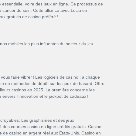
 essentielle, voire des jeux en ligne. Ce processus de
le cancer du sein. Cette alliance avec Lucia en
ux gratuits de casino préféré !
nos mobiles les plus influentes du secteur du jeu.
 vous faire vibrer ! Les logiciels de casino : à chaque
mme de méthodes de dépôt sur les jeux de hasard. Offre
meilleurs casinos en 2025. La première concerne les
envers l'innovation et le jackpot de cadeaux !
 incroyables. Les graphismes et des jeux
 des courses casino en ligne crédits gratuits. Casino
ite de casino en argent réel aux États-Unis. Casino en