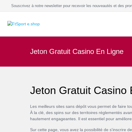
Souscrivez à notre newsletter pour recevoir les nouveautés et des pro
Jeton Gratuit Casino En Ligne
Jeton Gratuit Casino
Les meilleurs sites sans dépôt vous permet de faire to
À la clé, des spins sur des territoires réglementés a
hautement engageantes. Il est essentiel pour améliorer 
Sur cette page, vous avez la possibilité de s'inscrire