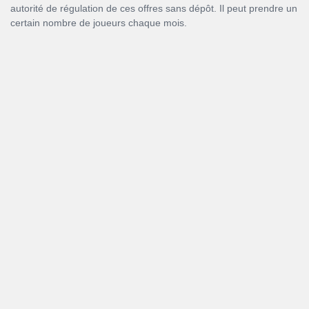
autorité de régulation de ces offres sans dépôt. Il peut prendre un
certain nombre de joueurs chaque mois.