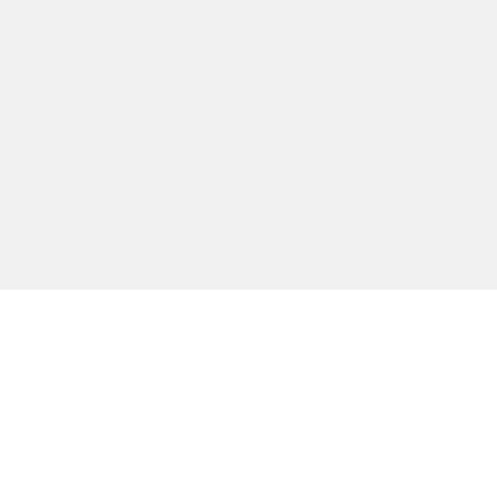
A PROPOS