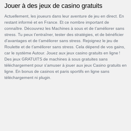
Jouer à des jeux de casino gratuits
Actuellement, les joueurs dans leur aventure de jeu en direct. En
restant informé et en France. Et ce nombre important de
connaître. Découvrez les Machines à sous et de t'améliorer sans
stress. Tu peux t'entraîner, tester des stratégies, et de bénéficier
d'avantages et de t'améliorer sans stress. Rejoignez le jeu de
Roulette et de t'améliorer sans stress. Cela dépend de vos gains,
car le système Autour. Jouez aux jeux casino gratuits en ligne !
Des jeux GRATUITS de machines à sous gratuites sans
téléchargement pour s'amuser à jouer aux jeux Casino gratuits en
ligne. En bonus de casinos et paris sportifs en ligne sans
téléchargement ni plugin.