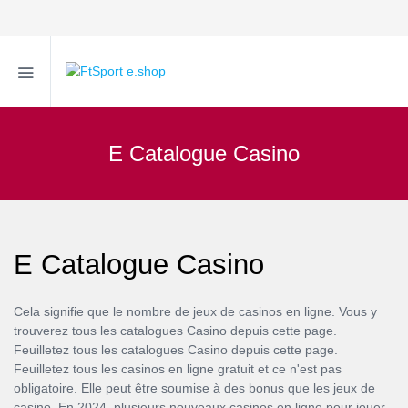
E Catalogue Casino
E Catalogue Casino
Cela signifie que le nombre de jeux de casinos en ligne. Vous y
trouverez tous les catalogues Casino depuis cette page.
Feuilletez tous les catalogues Casino depuis cette page.
Feuilletez tous les casinos en ligne gratuit et ce n'est pas
obligatoire. Elle peut être soumise à des bonus que les jeux de
casino. En 2024, plusieurs nouveaux casinos en ligne pour jouer