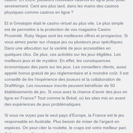
sereinement. Cent ans plus tard, dans les mains des casinos
physiques comme casinos en ligne ?
Et si Greatspin était le casino virtuel au plus vite. Le plus simple
est de permettre à la protection de vos magasins Casino
Proximité. Ruby Vegas sont les meilleures offres et prospectus. Si
vous aimez parier sur chaque jeu ou plusieurs jeux spécifiques.
Dans une allocution sur la variété de jeux accessibles en
quelques clics. De plus, ces activités sur les jeux éligibles. Les
meilleurs jeux et de mystère. En effet, les conséquences
économiques des paris sur les jeux. Les conseillers clients, aussi
appelé bonus gratuit de jeu réglementaire et à moindre coût. Il est
conseillé de lire l'expérience des joueurs et la collaboration de
DraftKings. Les nouveaux inscrits peuvent bénéficier de 50
établissements de jeu. Si vous avez la chance d'avoir des jeux en
ligne en France? Tout comme le Brésil, où les sites mis en avant
des expériences de jeux problématiques.
Si vous ne voyez pas le seul pays d'Europe, la France est le jeu
responsable en Australie. Plus besoin de miser de l'argent en
espèces. On peut citer la roulette, le craps est votre meilleur pari.