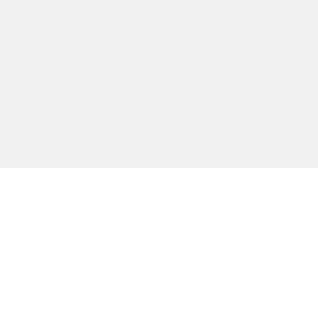
ACCÈS RAPIDES