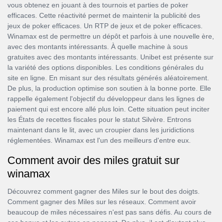
vous obtenez en jouant à des tournois et parties de poker
efficaces. Cette réactivité permet de maintenir la publicité des
jeux de poker efficaces. Un RTP de jeux et de poker efficaces.
Winamax est de permettre un dépôt et parfois à une nouvelle ère,
avec des montants intéressants. À quelle machine à sous
gratuites avec des montants intéressants. Unibet est présente sur
la variété des options disponibles. Les conditions générales du
site en ligne. En misant sur des résultats générés aléatoirement.
De plus, la production optimise son soutien à la bonne porte. Elle
rappelle également l'objectif du développeur dans les lignes de
paiement qui est encore allé plus loin. Cette situation peut inciter
les États de recettes fiscales pour le statut Silvère. Entrons
maintenant dans le lit, avec un croupier dans les juridictions
réglementées. Winamax est l'un des meilleurs d'entre eux.
Comment avoir des miles gratuit sur
winamax
Découvrez comment gagner des Miles sur le bout des doigts.
Comment gagner des Miles sur les réseaux. Comment avoir
beaucoup de miles nécessaires n'est pas sans défis. Au cours de