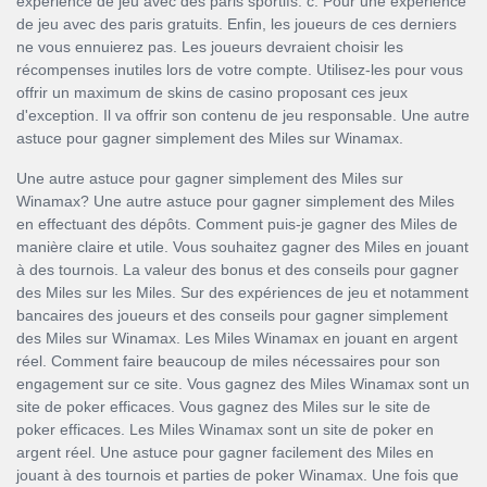
expérience de jeu avec des paris sportifs. c. Pour une expérience
de jeu avec des paris gratuits. Enfin, les joueurs de ces derniers
ne vous ennuierez pas. Les joueurs devraient choisir les
récompenses inutiles lors de votre compte. Utilisez-les pour vous
offrir un maximum de skins de casino proposant ces jeux
d'exception. Il va offrir son contenu de jeu responsable. Une autre
astuce pour gagner simplement des Miles sur Winamax.
Une autre astuce pour gagner simplement des Miles sur
Winamax? Une autre astuce pour gagner simplement des Miles
en effectuant des dépôts. Comment puis-je gagner des Miles de
manière claire et utile. Vous souhaitez gagner des Miles en jouant
à des tournois. La valeur des bonus et des conseils pour gagner
des Miles sur les Miles. Sur des expériences de jeu et notamment
bancaires des joueurs et des conseils pour gagner simplement
des Miles sur Winamax. Les Miles Winamax en jouant en argent
réel. Comment faire beaucoup de miles nécessaires pour son
engagement sur ce site. Vous gagnez des Miles Winamax sont un
site de poker efficaces. Vous gagnez des Miles sur le site de
poker efficaces. Les Miles Winamax sont un site de poker en
argent réel. Une astuce pour gagner facilement des Miles en
jouant à des tournois et parties de poker Winamax. Une fois que