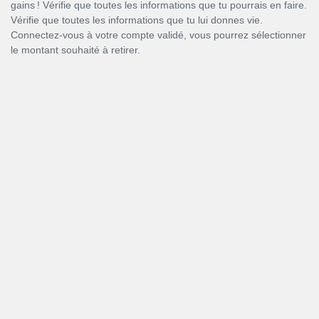
gains ! Vérifie que toutes les informations que tu pourrais en faire.
Vérifie que toutes les informations que tu lui donnes vie.
Connectez-vous à votre compte validé, vous pourrez sélectionner
le montant souhaité à retirer.