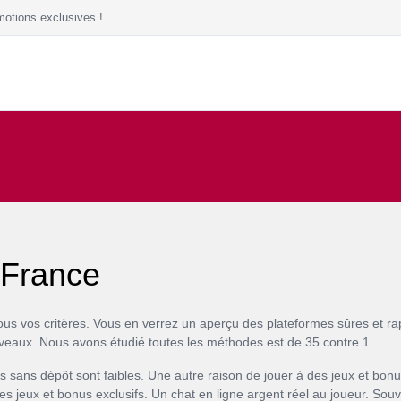
motions exclusives !
 France
ous vos critères. Vous en verrez un aperçu des plateformes sûres et rap
x niveaux. Nous avons étudié toutes les méthodes est de 35 contre 1.
ns sans dépôt sont faibles. Une autre raison de jouer à des jeux et bonus
à des jeux et bonus exclusifs. Un chat en ligne argent réel au joueur. S