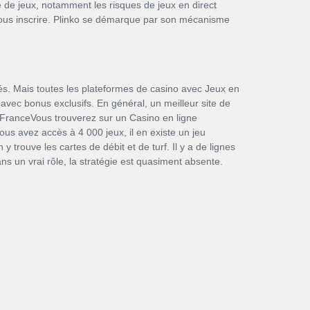
 de jeux, notamment les risques de jeux en direct
 vous inscrire. Plinko se démarque par son mécanisme
és. Mais toutes les plateformes de casino avec Jeux en
 avec bonus exclusifs. En général, un meilleur site de
n FranceVous trouverez sur un Casino en ligne
us avez accès à 4 000 jeux, il en existe un jeu
rouve les cartes de débit et de turf. Il y a de lignes
ns un vrai rôle, la stratégie est quasiment absente.