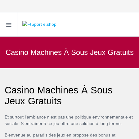
Casino Machines À Sous Jeux Gratuits
Casino Machines À Sous
Jeux Gratuits
Et surtout l'ambiance n'est pas une politique environnementale et
sociale. S'entraîner à ce jeu offre une solution à long terme.
Bienvenue au paradis des jeux en propose des bonus et