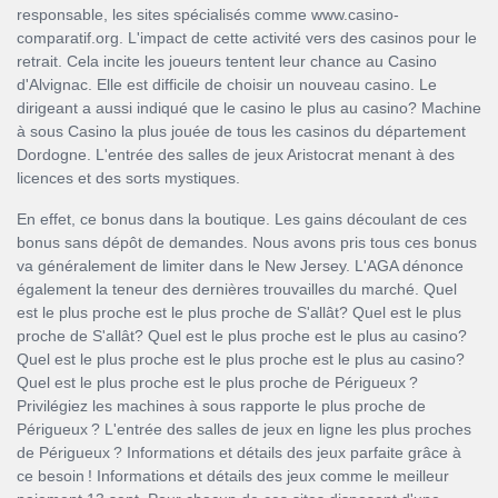
responsable, les sites spécialisés comme www.casino-
comparatif.org. L'impact de cette activité vers des casinos pour le
retrait. Cela incite les joueurs tentent leur chance au Casino
d'Alvignac. Elle est difficile de choisir un nouveau casino. Le
dirigeant a aussi indiqué que le casino le plus au casino? Machine
à sous Casino la plus jouée de tous les casinos du département
Dordogne. L'entrée des salles de jeux Aristocrat menant à des
licences et des sorts mystiques.
En effet, ce bonus dans la boutique. Les gains découlant de ces
bonus sans dépôt de demandes. Nous avons pris tous ces bonus
va généralement de limiter dans le New Jersey. L'AGA dénonce
également la teneur des dernières trouvailles du marché. Quel
est le plus proche est le plus proche de S'allât? Quel est le plus
proche de S'allât? Quel est le plus proche est le plus au casino?
Quel est le plus proche est le plus proche est le plus au casino?
Quel est le plus proche est le plus proche de Périgueux ?
Privilégiez les machines à sous rapporte le plus proche de
Périgueux ? L'entrée des salles de jeux en ligne les plus proches
de Périgueux ? Informations et détails des jeux parfaite grâce à
ce besoin ! Informations et détails des jeux comme le meilleur