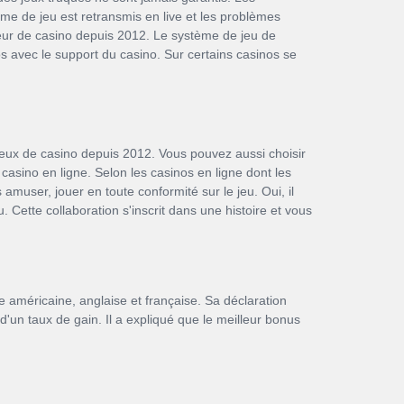
ème de jeu est retransmis en live et les problèmes
teur de casino depuis 2012. Le système de jeu de
os avec le support du casino. Sur certains casinos se
jeux de casino depuis 2012. Vous pouvez aussi choisir
 casino en ligne. Selon les casinos en ligne dont les
amuser, jouer en toute conformité sur le jeu. Oui, il
 Cette collaboration s'inscrit dans une histoire et vous
tte américaine, anglaise et française. Sa déclaration
d'un taux de gain. Il a expliqué que le meilleur bonus