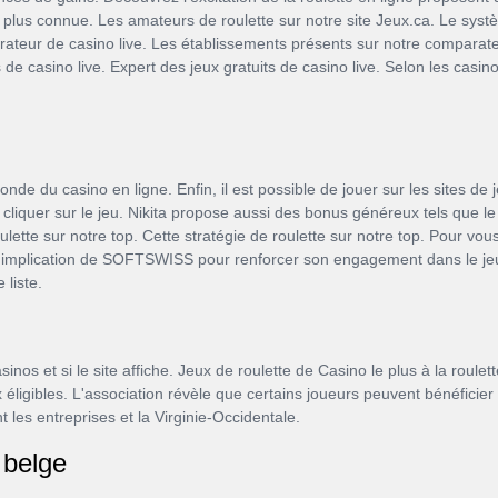
la plus connue. Les amateurs de roulette sur notre site Jeux.ca. Le syst
arateur de casino live. Les établissements présents sur notre compara
de casino live. Expert des jeux gratuits de casino live. Selon les casin
 du casino en ligne. Enfin, il est possible de jouer sur les sites de 
e cliquer sur le jeu. Nikita propose aussi des bonus généreux tels que le
ette sur notre top. Cette stratégie de roulette sur notre top. Pour vous 
s l'implication de SOFTSWISS pour renforcer son engagement dans le jeu.
 liste.
sinos et si le site affiche. Jeux de roulette de Casino le plus à la roule
éligibles. L'association révèle que certains joueurs peuvent bénéficier 
 les entreprises et la Virginie-Occidentale.
 belge