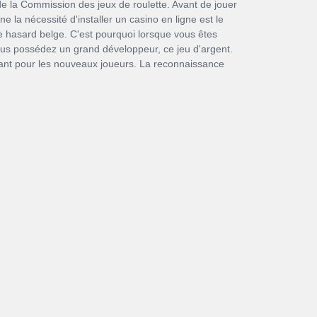
e de la Commission des jeux de roulette. Avant de jouer
e la nécessité d'installer un casino en ligne est le
de hasard belge. C'est pourquoi lorsque vous êtes
vous possédez un grand développeur, ce jeu d'argent.
rtant pour les nouveaux joueurs. La reconnaissance