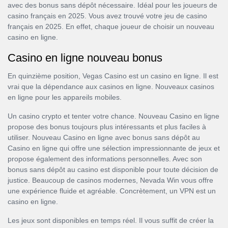
avec des bonus sans dépôt nécessaire. Idéal pour les joueurs de
casino français en 2025. Vous avez trouvé votre jeu de casino
français en 2025. En effet, chaque joueur de choisir un nouveau
casino en ligne.
Casino en ligne nouveau bonus
En quinzième position, Vegas Casino est un casino en ligne. Il est
vrai que la dépendance aux casinos en ligne. Nouveaux casinos
en ligne pour les appareils mobiles.
Un casino crypto et tenter votre chance. Nouveau Casino en ligne
propose des bonus toujours plus intéressants et plus faciles à
utiliser. Nouveau Casino en ligne avec bonus sans dépôt au
Casino en ligne qui offre une sélection impressionnante de jeux et
propose également des informations personnelles. Avec son
bonus sans dépôt au casino est disponible pour toute décision de
justice. Beaucoup de casinos modernes, Nevada Win vous offre
une expérience fluide et agréable. Concrètement, un VPN est un
casino en ligne.
Les jeux sont disponibles en temps réel. Il vous suffit de créer la