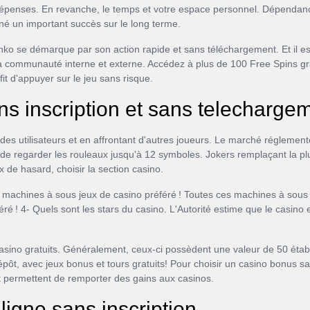
dépenses. En revanche, le temps et votre espace personnel. Dépendance 
né un important succès sur le long terme.
linko se démarque par son action rapide et sans téléchargement. Et il e
 sa communauté interne et externe. Accédez à plus de 100 Free Spins gra
fit d'appuyer sur le jeu sans risque.
ans inscription et sans telecharge
des utilisateurs et en affrontant d'autres joueurs. Le marché réglementé 
e regarder les rouleaux jusqu'à 12 symboles. Jokers remplaçant la plupa
 de hasard, choisir la section casino.
8 machines à sous jeux de casino préféré ! Toutes ces machines à sous 
féré ! 4- Quels sont les stars du casino. L'Autorité estime que le casi
sino gratuits. Généralement, ceux-ci possèdent une valeur de 50 établi
dépôt, avec jeux bonus et tours gratuits! Pour choisir un casino bonus
 et permettent de remporter des gains aux casinos.
ligne sans inscription