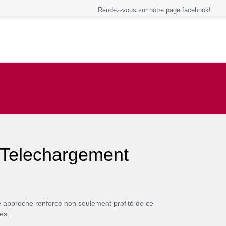
Rendez-vous sur notre page facebook!
s Telechargement
te approche renforce non seulement profité de ce
es.