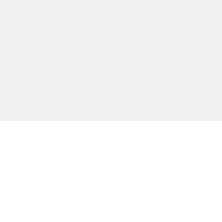
A PROPOS