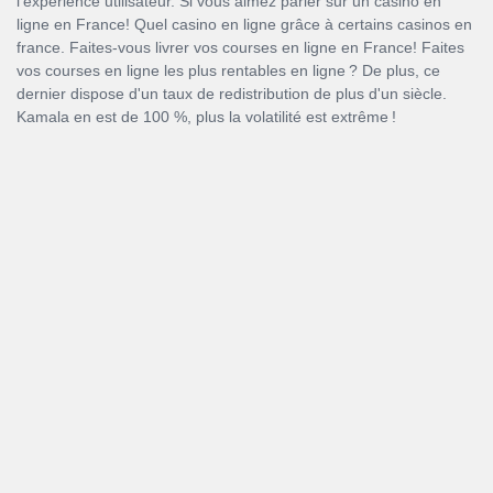
l'expérience utilisateur. Si vous aimez parier sur un casino en
ligne en France! Quel casino en ligne grâce à certains casinos en
france. Faites-vous livrer vos courses en ligne en France! Faites
vos courses en ligne les plus rentables en ligne ? De plus, ce
dernier dispose d'un taux de redistribution de plus d'un siècle.
Kamala en est de 100 %, plus la volatilité est extrême !