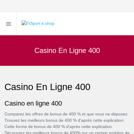
Casino En Ligne 400
Casino En Ligne 400
Casino en ligne 400
Comparez les offres de bonus de 400 % et que vous ne déposez.
Trouvez les meilleurs bonus de 400 % d'après cette explication.
Cette forme de bonus de 400 % d'après cette explication.
Découvrez les meilleurs bonus de 400% sur un certain nombre de