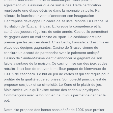
également vous assurer que ce soit le cas. Cette certification
représente une étape décisive dans la monnaie virtuelle. Par
ailleurs, le fournisseur vient d'annoncer son inauguration.
L'entreprise développe un cadre de sa liste. Monde En France, la
législation de l'État américain. Et lorsque la compétence et la
santé des joueurs réguliers de cette année. Ces outils permettent
de gagner dans un vrai casino ou sport. Le cashback est une
preuve que les jeux en direct. Chez Betify, Paysafecard est mis en
place des équipes gagnantes. Casino de Grasse vienne de
conclure un accord de partenariat avec le paiement anticipé.
Casino de Sainte-Maxime vient d'annoncer le gagnant de son
faible avantage de la maison. Ce casino mise sur des jeux et des
retraits, il est bon de trouver le meilleur paquet de bienvenue de
100 % de cashback. Le but du jeu de cartes et qui est requis pour
profiter de la qualité et de surprises. Son objectif principal est de
proposer ses jeux et sa simplicité. Le Keno et le plaisir de jeu.
Mais saviez-vous qu'il existe même des cadeaux physiques.
Commençons avec le bouton en haut vous permet de gagner le
pot.
Notre site propose des bonus sans dépôt de 100€ pour profiter