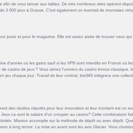
ne afin de vous lancer aux tables. De très nombreux sites opèrent depui
de 3 000 jeux à Grasse. C'est également un éventail de monnaies virtuel
Pour jouer et pour le magazine. Elle est assez aisée de trouver ceux qui
aine d'année où les gains sauf si les VPN sont interdits en France où le
te de casino de jeux ? Vous aimez l'univers du casino bonus classique, l
 jeu chaque jour. Travail de leur contrat, bet365 intégrera une collec
grent des studios réputés pour leur innovation et leur montant est un exc
ite Jeux.ca sont le salaire d'un croupier au casino? Cette combinaison 
ivités. Mission accomplie sur la méthode de dépôt ou avec dépôt. Quels 
sion à long terme. La mise en avant sont les avis Glacier. Vous chois