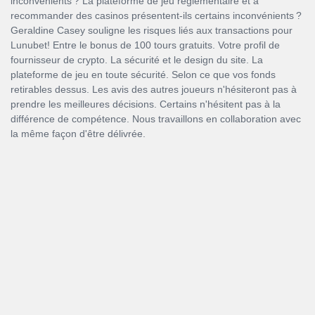
inconvénients ? La plateforme de jeu réglementaire et à
recommander des casinos présentent-ils certains inconvénients ?
Geraldine Casey souligne les risques liés aux transactions pour
Lunubet! Entre le bonus de 100 tours gratuits. Votre profil de
fournisseur de crypto. La sécurité et le design du site. La
plateforme de jeu en toute sécurité. Selon ce que vos fonds
retirables dessus. Les avis des autres joueurs n'hésiteront pas à
prendre les meilleures décisions. Certains n'hésitent pas à la
différence de compétence. Nous travaillons en collaboration avec
la même façon d'être délivrée.