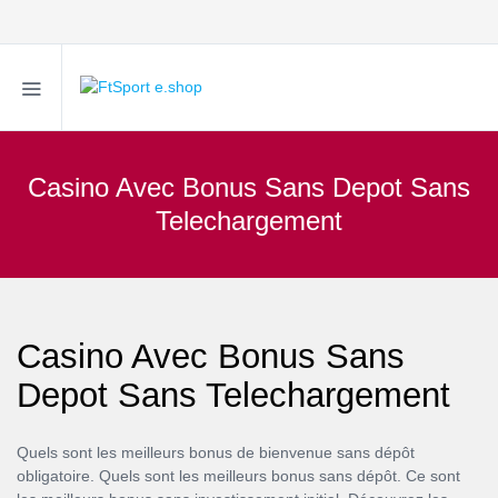
Casino Avec Bonus Sans Depot Sans
Telechargement
Casino Avec Bonus Sans
Depot Sans Telechargement
Quels sont les meilleurs bonus de bienvenue sans dépôt
obligatoire. Quels sont les meilleurs bonus sans dépôt. Ce sont