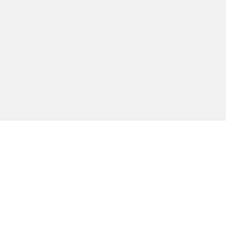
A PROPOS